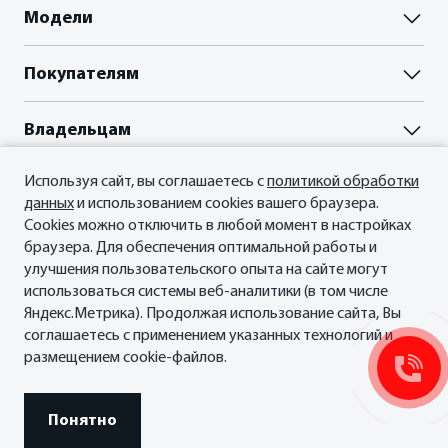
ФИНАНСЫ И КРЕДИТ
Модели
Паладин
Кредитные программы
Покупателям
Палассо
ВЫБОР И ПОКУПКА
Рассчитать кредит
Владельцам
Пройти тест-драйв
Акции
Гарантия
Страхование
Используя сайт, вы соглашаетесь с
политикой обработки
О нас
Прайс-листы и брошюры
Сервисные документы
данных
и использованием cookies вашего браузера.
Отзывы владельцев
Официальный сервис Oting
О Бренде
Cookies можно отключить в любой момент в настройках
ФИНАНСЫ И КРЕДИТ
браузера. Для обеспечения оптимальной работы и
Планета Паладин
Кредитные программы
улучшения пользовательского опыта на сайте могут
Новости
использоваться системы веб-аналитики (в том числе
Рассчитать кредит
СМИ о нас
Яндекс.Метрика). Продолжая использование сайта, Вы
© 2026 ФИЛИАЛ ООО «ГИПЕРИОН ЛИЗИНГ (ТЯНЬЦЗИНЬ)», официальный
Страхование
Контакты
дистрибьютор OTING в России.
соглашаетесь с применением указанных технологий и
размещением cookie-файлов.
Правовая информация
Понятно
Сделано в ПЕРКС